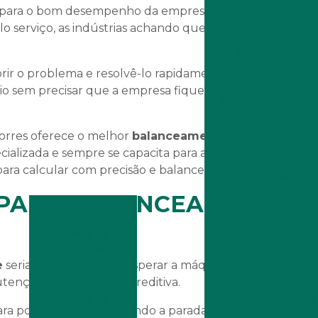
Em
l para o bom desempenho da empresa, mas muitas vezes
E
 serviço, as indústrias achando que vão cortar gastos,
Enchimento de
ir o problema e resolvê-lo rapidamente. Assim, é
io sem precisar que a empresa fique parada por muito
Fábrica de torre
F
Torres oferece o melhor
balanceamento dinâmico de
Imp
ecializada e sempre se capacita para acompanhar a
calcular com precisão e balancear o sistema.
Impermeabilizaçã
Blog
 PARA BALANCEAMENTO
Imp
Como
conservar as
Impermeabiliz
Torres de
Resfriamento
I
e
seria importante não esperar a máquina apresentar
Condensadores,
tenção preventiva ou preditiva.
Resfriadores e
iços
Contato
Torres de
Manuten
Resfriamento