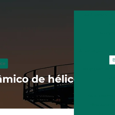
Alinhamento e
Ass
Automaç
Automação torre
B
ice
Balanceamento 
mico de hélice
Ba
Balanceament
Bico aspers
Bico asp