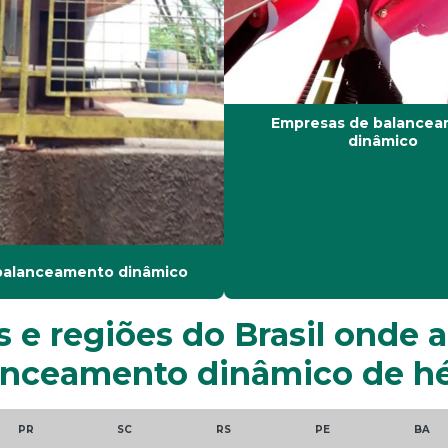
Empresas de balance
dinâmico
balanceamento dinâmico
s e regiões do Brasil onde 
nceamento dinâmico de hé
PR
SC
RS
PE
BA