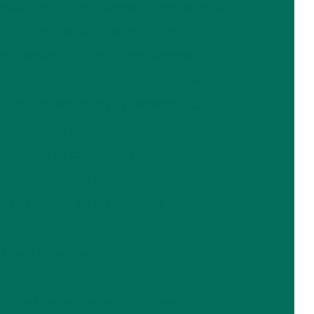
ção preditiva em torres de resfriamento
Bico aspersor para lavador de gases
ão preventiva de torres de resfriamento
nutenção de torre de resfriamento
Bico aspersor preço
nutenção em torre de resfriamento
Bico aspersor para torre de resfriamento
utenção em torres de resfriamento
Bico para lavador de gases
ntagem de torres de resfriamento
Bico para torre de resfriamento
ntagens de torres de resfriamento
Bicos aspersores industriais
Peças para torre de resfriamento
as para torre de resfriamento alpina
Bicos spray para lavador de gases
 de manutenção torre de resfriamento
Conserto de torre de resfriamento
Preço balanceamento dinâmico
Contrato de manutenção em torres de
Reforma em torre de resfriamento
resfriamento
 torres de resfriamento
Retentor de gotas
Distribuidor de torre de resfriamento