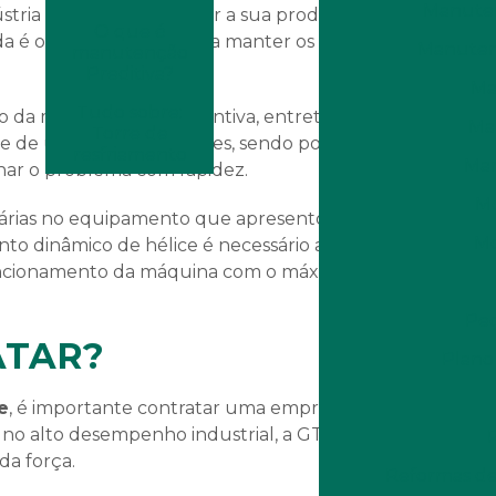
Manuten
tria que não pode parar a sua produção. Por isso, ter o
O que é
a é o primeiro passo para manter os equipamentos
Manutenç
manutenção
Preditiva?
Ma
Tudo sobre:
Ma
Torre de
ade de uso de componentes, sendo possível prever a vida
resfriamento
Man
ionar o problema com rapidez.
Mo
Mo
o dinâmico de hélice é necessário a troca de peças e
funcionamento da máquina com o máximo de
Peç
ATAR?
Plano
e
, é importante contratar uma empresa especializada,
 no alto desempenho industrial, a GT Torres traz o que
da força.
Reformas de