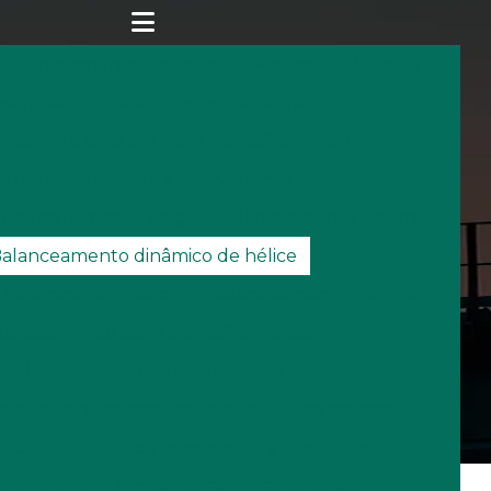
 balanceamento dinâmico
Analise de vibração
istência técnica em torres de resfriar
ão industrial em torre de resfriamento
Automação torre de resfriamento
 de resfriamento weg
Balanceamento dinâmico
alanceamento dinâmico de hélice
dinâmico ventilador
Balanceamento de rotor
lanceamento torre de resfriamento
Balanceamento de ventiladores
o de ventiladores industriais
Bico aspersor
or de água
Bico aspersor para climatização
ersor inox
Bico aspersor para irrigação