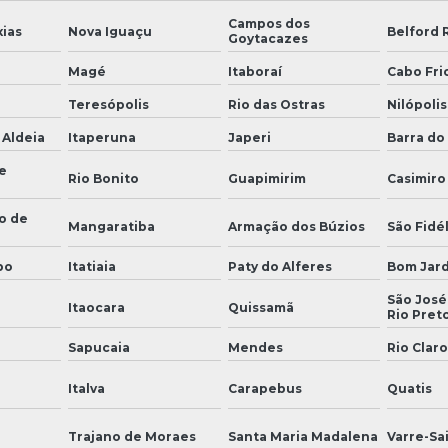
Campos dos
ias
Nova Iguaçu
Belford 
Goytacazes
Magé
Itaboraí
Cabo Fri
Teresópolis
Rio das Ostras
Nilópolis
 Aldeia
Itaperuna
Japeri
Barra do 
e
Rio Bonito
Guapimirim
Casimiro
o de
Mangaratiba
Armação dos Búzios
São Fidél
bo
Itatiaia
Paty do Alferes
Bom Jar
São José
Itaocara
Quissamã
Rio Pret
Sapucaia
Mendes
Rio Claro
Italva
Carapebus
Quatis
Trajano de Moraes
Santa Maria Madalena
Varre-Sa