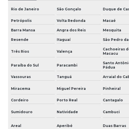
Rio de Janeiro
São Gonçalo
Duque de Cax
Petrópolis
Volta Redonda
Macaé
Barra Mansa
Angra dos Reis
Mesquita
Resende
Itaguaí
São Pedro da
Cachoeiras d
Três Rios
Valença
Macacu
Santo Antôni
Paraíba do Sul
Paracambi
Pádua
Vassouras
Tanguá
Arraial do Ca
Miracema
Miguel Pereira
Pinheiral
Cordeiro
Porto Real
Cantagalo
Sumidouro
Natividade
Cambuci
Areal
Aperibé
Duas Barras