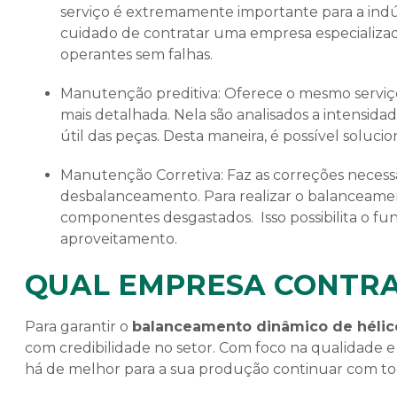
serviço é extremamente importante para a indús
cuidado de contratar uma empresa especializad
operantes sem falhas.
Manutenção preditiva: Oferece o mesmo serviço da manutenção preventiva, entretanto, a preditiva é
mais detalhada. Nela são analisados a intensid
útil das peças. Desta maneira, é possível soluc
Manutenção Corretiva: Faz as correções necessárias no equipamento que apresentou
desbalanceamento. Para realizar o balanceament
componentes desgastados. Isso possibilita o 
aproveitamento.
QUAL EMPRESA CONTR
Para garantir o
balanceamento dinâmico de hélic
com credibilidade no setor. Com foco na qualidade e
há de melhor para a sua produção continuar com to