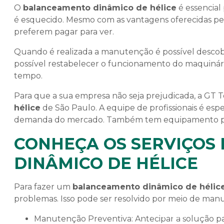
O
balanceamento dinâmico de hélice
é essencia
é esquecido. Mesmo com as vantagens oferecidas pelo
preferem pagar para ver.
Quando é realizada a manutenção é possível descobr
possível restabelecer o funcionamento do maquinár
tempo.
Para que a sua empresa não seja prejudicada, a GT 
hélice
de São Paulo. A equipe de profissionais é esp
demanda do mercado. Também tem equipamento para 
CONHEÇA OS SERVIÇOS
DINÂMICO DE HÉLICE
Para fazer um
balanceamento dinâmico de hélic
problemas. Isso pode ser resolvido por meio de manu
Manutenção
Home
Empresa
Serv
Preventiva
Manutenção Preventiva: Antecipar a solução para possíveis falhas, evitando a parada dos motores. O