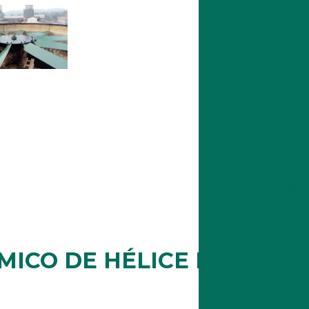
Bico asperso
Bic
Bico para lava
Bicos aspersores
Contrato 
Di
Eficiên
Eficiênci
ICO DE HÉLICE PARA O
Elim
Em