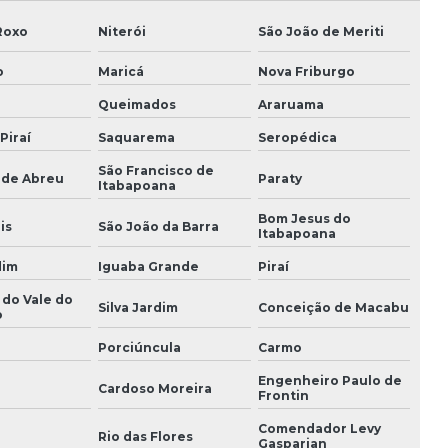
Peças para torre de resfriamento
Roxo
Niterói
São João de Meriti
Peças para torre de resfriamento alpina
o
Maricá
Nova Friburgo
Plano de manutenção torre de resfriamento
Queimados
Araruama
Preço balanceamento dinâmico
Piraí
Saquarema
Seropédica
Reforma em torre de resfriamento
São Francisco de
 de Abreu
Paraty
Itabapoana
Reformas de torres de resfriamento
Bom Jesus do
is
São João da Barra
Itabapoana
Retentor de gotas
dim
Iguaba Grande
Piraí
Retentor de gotículas
 do Vale do
Silva Jardim
Conceição de Macabu
o
Serviço de balanceamento dinâmico
Porciúncula
Carmo
Torre de arrefecimento
Engenheiro Paulo de
Cardoso Moreira
Frontin
Torre de arrefecimento alfaterm
Comendador Levy
i
Rio das Flores
Gasparian