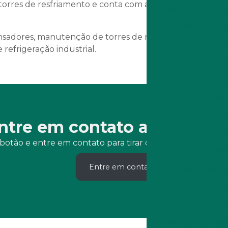
torres de resfriamento e conta com atendimento de
Retentor de g
Torre de arr
adores, manutenção de torres de resfriamento e
Torre de a
 refrigeração industrial.
Torre de refr
Torre de re
Torr
To
ntre em contato agora me
To
botão e entre em contato para tirar dúvidas ou solicit
Torre
Entre em contato
Torre de resfr
T
Tor
Torre de resfri