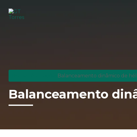
Home
Informações
Balanceamento dinâmico de hél
Balanceamento dinâ