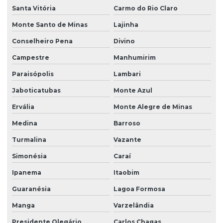
Santa Vitória
Carmo do Rio Claro
Monte Santo de Minas
Lajinha
Conselheiro Pena
Divino
Campestre
Manhumirim
Paraisópolis
Lambari
Jaboticatubas
Monte Azul
Ervália
Monte Alegre de Minas
Medina
Barroso
Turmalina
Vazante
Simonésia
Caraí
Ipanema
Itaobim
Guaranésia
Lagoa Formosa
Manga
Varzelândia
Presidente Olegário
Carlos Chagas