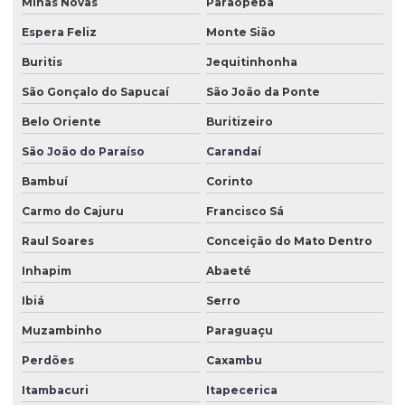
Minas Novas
Paraopeba
Espera Feliz
Monte Sião
Buritis
Jequitinhonha
São Gonçalo do Sapucaí
São João da Ponte
Belo Oriente
Buritizeiro
São João do Paraíso
Carandaí
Bambuí
Corinto
Carmo do Cajuru
Francisco Sá
Raul Soares
Conceição do Mato Dentro
Inhapim
Abaeté
Ibiá
Serro
Muzambinho
Paraguaçu
Perdões
Caxambu
Itambacuri
Itapecerica