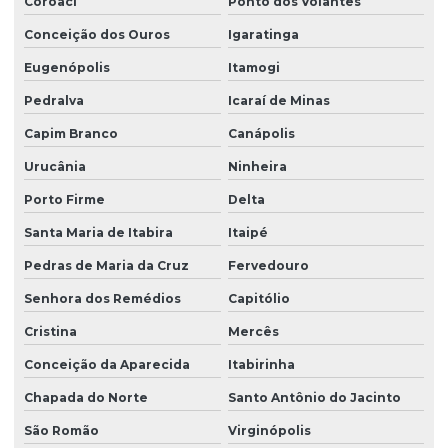
Coroaci
Ponto dos Volantes
Conceição dos Ouros
Igaratinga
Eugenópolis
Itamogi
Pedralva
Icaraí de Minas
Capim Branco
Canápolis
Urucânia
Ninheira
Porto Firme
Delta
Santa Maria de Itabira
Itaipé
Pedras de Maria da Cruz
Fervedouro
Senhora dos Remédios
Capitólio
Cristina
Mercês
Conceição da Aparecida
Itabirinha
Chapada do Norte
Santo Antônio do Jacinto
São Romão
Virginópolis