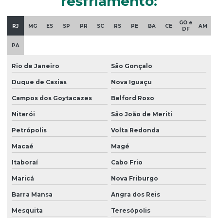
resfriamento:
Torre de resfriamento
Torre de resfriamento de água
GO e
RJ
MG
ES
SP
PR
SC
RS
PE
BA
CE
AM
DF
Torre de resfriamento de água industrial
PA
Torre de resfriamento de água preço
Rio de Janeiro
São Gonçalo
Torre de resfriamento de água usada
Duque de Caxias
Nova Iguaçu
Torre de resfriamento de água usada preço
Campos dos Goytacazes
Belford Roxo
Torre de resfriamento alfaterm
Niterói
São João de Meriti
Torre de resfriamento alpina
Petrópolis
Volta Redonda
Torre resfriamento circuito fechado
Macaé
Magé
Torre de resfriamento de condensação
Itaboraí
Cabo Frio
Torre de resfriamento fechada
Maricá
Nova Friburgo
Torre de resfriamento industrial
Barra Mansa
Angra dos Reis
Mesquita
Teresópolis
Torre de resfriamento industrial preço