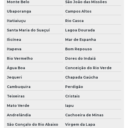
Monte Belo
São João das Missões
Ubaporanga
Campos Altos
Itatiaiuçu
Rio Casca
Santa Maria do Suaçuí
Lagoa Dourada
Ilicínea
Mar de Espanha
Itapeva
Bom Repouso
Rio Vermelho
Dores do Indaiá
Água Boa
Conceição do Rio Verde
Jequeri
Chapada Gaúcha
Cambuquira
Perdigão
Teixeiras
Cristais
Mato Verde
Iapu
Andrelândia
Cachoeira de Minas
São Gonçalo do Rio Abaixo
Virgem da Lapa