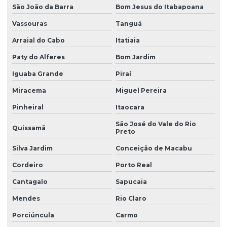
Venda de retentor de gotas
São João da Barra
Bom Jesus do Itabapoana
Visita técnica em torres de resfriamento
Vassouras
Tanguá
Arraial do Cabo
Itatiaia
Paty do Alferes
Bom Jardim
Iguaba Grande
Piraí
Miracema
Miguel Pereira
Pinheiral
Itaocara
São José do Vale do Rio
Quissamã
Preto
Silva Jardim
Conceição de Macabu
Cordeiro
Porto Real
Cantagalo
Sapucaia
Mendes
Rio Claro
Porciúncula
Carmo