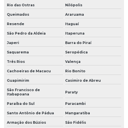
Rio das Ostras
Nilópolis
Torre de resfriamento para injetora
Queimados
Araruama
Torre de resfriamento korper
Resende
Itaguaí
Torre resfriamento manutenção
São Pedro da Aldeia
Itaperuna
Torre de resfriamento preço
Japeri
Barra do Piraí
Torre de resfriamento simples
Saquarema
Seropédica
Torre de resfriamento sistema aberto
Três Rios
Valença
Torre de resfriamento sistema fechado
Cachoeiras de Macacu
Rio Bonito
Torre de resfriamento usada preço
Guapimirim
Casimiro de Abreu
Torre de resfriamento usada a venda
São Francisco de
Paraty
Itabapoana
Torre resfriamento vettor
Paraíba do Sul
Paracambi
Torres de arrefecimento de água
Santo Antônio de Pádua
Mangaratiba
Torres de refrigeração industrial
Armação dos Búzios
São Fidélis