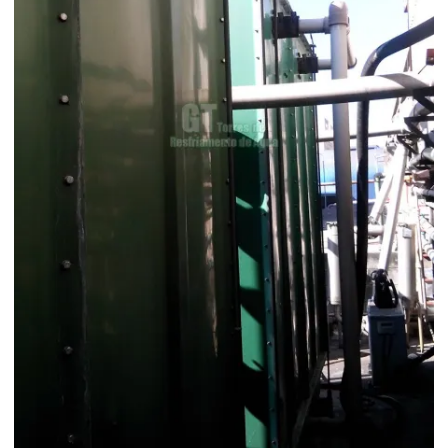
Limpeza de torre de resfriamento
Manutenção corretiva de torres de resfriamento
Manutenção preditiva em torres de resfriamento
Manutenção preventiva de torres de resfriamento
Manutenção de torre de resfriamento
Manutenção em torre de resfriamento
Manutenção em torres de resfriamento
Montagem de torres de resfriamento
Montagens de torres de resfriamento
Peças para torre de resfriamento
Peças para torre de resfriamento alpina
Plano de manutenção torre de resfriamento