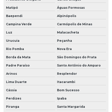
Matipó
Águas Formosas
Baependi
Alpinópolis
Campina Verde
Carmópolis de Minas
Luz
Malacacheta
Urucuia
Peçanha
Rio Pomba
Nova Era
Borda da Mata
São Domingos do Prata
Padre Paraíso
Santo Antônio do Amparo
Arinos
Resplendor
Lima Duarte
Itacarambi
Cássia
Bom Sucesso
Perdizes
Ipaba
Piranga
Santa Margarida