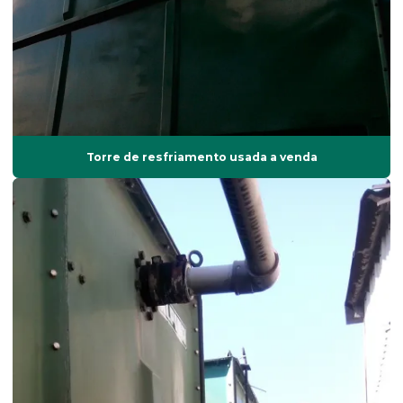
Enchimento de contato tipo grade
Enchimento tipo grade
Enchimento torre de resfriamento
Fábrica de torre de resfriamento
Fabricante de bicos aspersores
Torre de resfriamento usada a venda
Fabricante de torre de resfriamento
Impermeabilização com borracha líquida
Impermeabilização de lajes
Impermeabilização de lajes expostas
Impermeabilização com manta asfáltica
Impermeabilização de prédios
Impermeabilização de torres
Instalação de torres de resfriamento