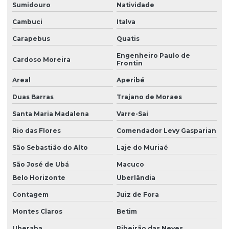
Sumidouro
Natividade
Cambuci
Italva
Carapebus
Quatis
Engenheiro Paulo de
Cardoso Moreira
Frontin
Areal
Aperibé
Duas Barras
Trajano de Moraes
Santa Maria Madalena
Varre-Sai
Rio das Flores
Comendador Levy Gasparian
São Sebastião do Alto
Laje do Muriaé
São José de Ubá
Macuco
Belo Horizonte
Uberlândia
Contagem
Juiz de Fora
Montes Claros
Betim
Uberaba
Ribeirão das Neves