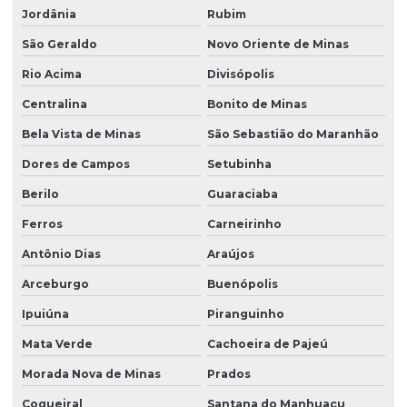
Jordânia
Rubim
São Geraldo
Novo Oriente de Minas
Rio Acima
Divisópolis
Centralina
Bonito de Minas
Bela Vista de Minas
São Sebastião do Maranhão
Dores de Campos
Setubinha
Berilo
Guaraciaba
Ferros
Carneirinho
Antônio Dias
Araújos
Arceburgo
Buenópolis
Ipuiúna
Piranguinho
Mata Verde
Cachoeira de Pajeú
Morada Nova de Minas
Prados
Coqueiral
Santana do Manhuaçu