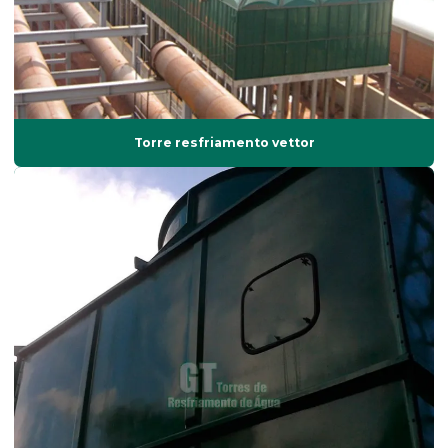
Bicos spray para lavador de gases
Conserto de torre de resfriamento
Contrato de manutenção em torres de resfriamento
Distribuidor de torre de resfriamento
Torre resfriamento vettor
Eficiência energética em torres de resfriamento
Eficiência térmica em torres
Eliminador de gotas
Eliminador de gotas demister
Eliminador de gotas torre de resfriamento
Empresa de impermeabilização de laje
Empresas de balanceamento dinâmico
Empresas de torre de resfriamento