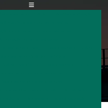
 balanceamento dinâmico
Analise de vibração
istência técnica em torres de resfriar
ão industrial em torre de resfriamento
Automação torre de resfriamento
 de resfriamento weg
Balanceamento dinâmico
alanceamento dinâmico de hélice
dinâmico ventilador
Balanceamento de rotor
lanceamento torre de resfriamento
Balanceamento de ventiladores
o de ventiladores industriais
Bico aspersor
or de água
Bico aspersor para climatização
ersor inox
Bico aspersor para irrigação