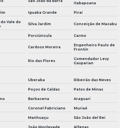
Peças para torre de resfriamento
is
São João da Barra
Itabapoana
Peças para torre de resfriamento alpina
dim
Iguaba Grande
Piraí
 do Vale do
Plano de manutenção torre de resfriamento
Silva Jardim
Conceição de Macabu
o
Porciúncula
Carmo
Preço balanceamento dinâmico
Engenheiro Paulo de
Cardoso Moreira
Reforma em torre de resfriamento
Frontin
Comendador Levy
Reformas de torres de resfriamento
i
Rio das Flores
Gasparian
Retentor de gotas
Uberaba
Ribeirão das Neves
Retentor de gotículas
Poços de Caldas
Patos de Minas
Serviço de balanceamento dinâmico
ano
Barbacena
Araguari
Torre de arrefecimento
Coronel Fabriciano
Muriaé
Manhuaçu
São João del Rei
Torre de arrefecimento alfaterm
João Monlevade
Alfenas