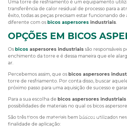
Uma torre de resfriamento é um equipamento utiliza
transferência de calor residual de processo para a a
êxito, todas as peças precisam estar funcionando de 
diferente com os
bicos aspersores
industriais
.
OPÇÕES EM BICOS ASPE
Os
bicos
aspersores industriais
são responsáveis 
enchimento da torre e é dessa maneira que ele alar
ar.
Percebemos assim, que os
bicos aspersores indust
torre de resfriamento. Por conta disso, buscar aquel
próximo passo para uma aquisição de sucesso e garan
Para a sua escolha de
bicos aspersores industriais
possibilidades de materiais no qual os bicos aspersor
Manutenção
São três tipos de materiais bem básicos utilizados n
Home
Empresa
Serv
Preventiva
finalidade de aplicação: