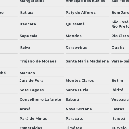
Mangaratiba
Armação dos Búzios
São Fidél
bo
Itatiaia
Paty do Alferes
Bom Jar
São José
Itaocara
Quissamã
Rio Pret
Sapucaia
Mendes
Rio Claro
Italva
Carapebus
Quatis
Trajano de Moraes
Santa Maria Madalena
Varre-Sa
Ubá
Macuco
Juiz de Fora
Montes Claros
Betim
Sete Lagoas
Santa Luzia
Ibirité
Conselheiro Lafaiete
Sabará
Vespasi
Araxá
Nova Serrana
Lavras
Pará de Minas
Paracatu
Itajubá
Esmeraldas
Timóteo
Curvelo