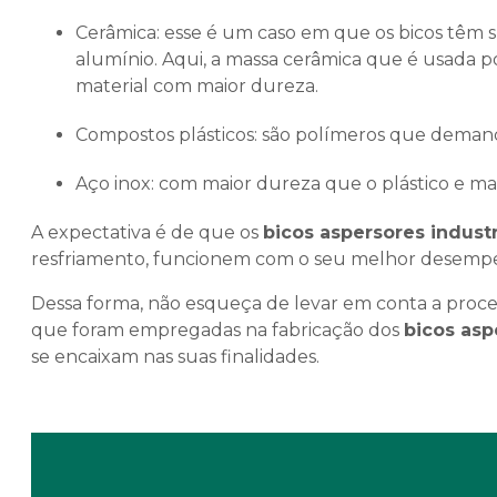
Cerâmica: esse é um caso em que os bicos têm sua produção por meio do composto de óxido de
alumínio. Aqui, a massa cerâmica que é usada p
material com maior dureza.
Compostos plásticos: são polímeros que deman
Aço inox: com maior dureza que o plástico e 
A expectativa é de que os
bicos aspersores industr
resfriamento, funcionem com o seu melhor desempe
Dessa forma, não esqueça de levar em conta a proce
que foram empregadas na fabricação dos
bicos asp
se encaixam nas suas finalidades.