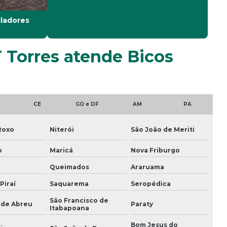
Limpeza de torre de resfriamento
ladores
Manutenção corretiva de torres de
resfriamento
T Torres atende Bicos
Manutenção preditiva em torres de
resfriamento
Manutenção preventiva de torres de
resfriamento
CE
GO e DF
AM
PA
Manutenção de torre de resfriamento
Roxo
Niterói
São João de Meriti
Manutenção em torre de resfriamento
o
Maricá
Nova Friburgo
Manutenção em torres de resfriamento
Queimados
Araruama
Piraí
Saquarema
Seropédica
Montagem de torres de resfriamento
São Francisco de
 de Abreu
Paraty
Montagens de torres de resfriamento
Itabapoana
Bom Jesus do