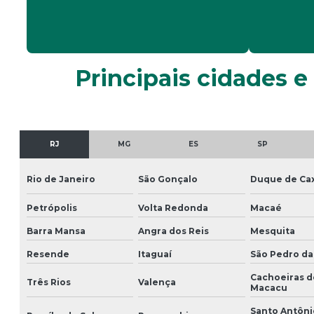
Principais cidades e
RJ
MG
ES
SP
Rio de Janeiro
São Gonçalo
Duque de Cax
Petrópolis
Volta Redonda
Macaé
Barra Mansa
Angra dos Reis
Mesquita
Resende
Itaguaí
São Pedro da
Cachoeiras d
Três Rios
Valença
Macacu
Santo Antôni