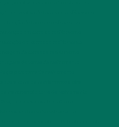
ção preditiva em torres de resfriamento
Bico aspersor para lavador de gases
ão preventiva de torres de resfriamento
nutenção de torre de resfriamento
Bico aspersor preço
nutenção em torre de resfriamento
Bico aspersor para torre de resfriamento
utenção em torres de resfriamento
Bico para lavador de gases
ntagem de torres de resfriamento
Bico para torre de resfriamento
ntagens de torres de resfriamento
Bicos aspersores industriais
Peças para torre de resfriamento
as para torre de resfriamento alpina
Bicos spray para lavador de gases
 de manutenção torre de resfriamento
Conserto de torre de resfriamento
Preço balanceamento dinâmico
Contrato de manutenção em torres de
Reforma em torre de resfriamento
resfriamento
 torres de resfriamento
Retentor de gotas
Distribuidor de torre de resfriamento