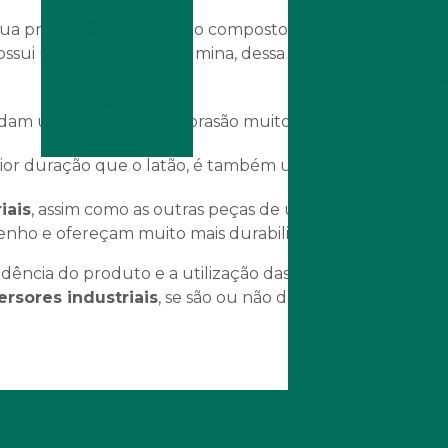
Manuten
O que é
Manutenç
manutenção
ossui um alto teor de alumina, dessa forma, temos um
Preditiva?
Ma
Tudo sobre:
Ma
Torre de
dam uma resistência à abrasão muito mais elevada.
resfriamento
Man
maior duração que o latão, é também uma ótima opção.
Mo
iais
, assim como as outras peças de uma torre de
Mo
nho e ofereçam muito mais durabilidade.
dência do produto e a utilização das matérias-primas
Peç
ersores industriais
, se são ou não de alta qualidade e
Plano
Reformas de