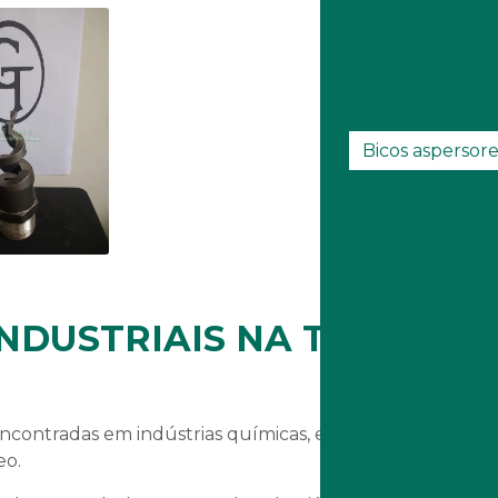
Bico asperso
Bic
Bico para lava
Bicos aspersores
Contrato 
Di
Eficiên
INDUSTRIAIS NA TORRE DE
Eficiênci
Elim
contradas em indústrias químicas, estações de energia,
eo.
Em