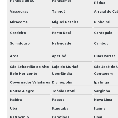
Paraíba do Sul
Paracambi
Pádua
Vassouras
Tanguá
Arraial do Ca
Miracema
Miguel Pereira
Pinheiral
Cordeiro
Porto Real
Cantagalo
Sumidouro
Natividade
Cambuci
Areal
Aperibé
Duas Barras
São Sebastião do Alto
Laje do Muriaé
São José de 
Belo Horizonte
Uberlândia
Contagem
Governador Valadares
Divinópolis
Ipatinga
Pouso Alegre
Teófilo Otoni
Varginha
Itabira
Passos
Nova Lima
Ubá
Ituiutaba
Itaúna
Patrocínio
Caratinga
Unaí