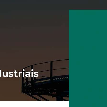
Alinhamento e
Ass
Automaç
Automação torre
B
Balanceamento 
ustriais
Ba
Balanceament
Bico aspers
Bico asp