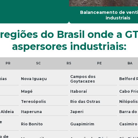
Balanceamento de venti
industriais
 regiões do Brasil onde a G
aspersores industriais:
PR
SC
RS
PE
BA
Campos dos
ias
Nova Iguaçu
Belford 
Goytacazes
Magé
Itaboraí
Cabo Fri
Teresópolis
Rio das Ostras
Nilópolis
 Aldeia
Itaperuna
Japeri
Barra do 
e
Rio Bonito
Guapimirim
Casimiro
o de