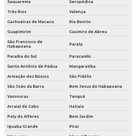
Saquarema
Seropédica
Torre de resfriamento sistema aberto
Três Rios
Valença
Torre de resfriamento sistema fechado
Cachoeiras de Macacu
Rio Bonito
Torre de resfriamento usada preço
Guapimirim
Casimiro de Abreu
Torre de resfriamento usada a venda
São Francisco de
Paraty
Itabapoana
Torre resfriamento vettor
Paraíba do Sul
Paracambi
Torres de arrefecimento de água
Santo Antônio de Pádua
Mangaratiba
Torres de refrigeração industrial
Armação dos Búzios
São Fidélis
Venda de retentor de gotas
São João da Barra
Bom Jesus do Itabapoana
Visita técnica em torres de resfriamento
Vassouras
Tanguá
Arraial do Cabo
Itatiaia
Paty do Alferes
Bom Jardim
Iguaba Grande
Piraí