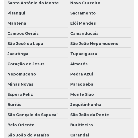
Santo Antônio do Monte
Novo Cruzeiro
Pitangui
Sacramento
Mantena
Elói Mendes
Campos Gerais
Camanducaia
São José da Lapa
São João Nepomuceno
Jacutinga
Tupaciguara
Coração de Jesus
Aimorés
Nepomuceno
Pedra Azul
Minas Novas
Paraopeba
Espera Feliz
Monte Sião
Buritis
Jequitinhonha
São Gonçalo do Sapucaí
São João da Ponte
Belo Oriente
Buritizeiro
São João do Paraíso
Carandaí