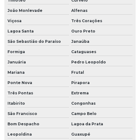
Timóteo
Curvelo
João Monlevade
Alfenas
Viçosa
Três Corações
Lagoa Santa
Ouro Preto
São Sebastião do Paraíso
Janaúba
Formiga
Cataguases
Januária
Pedro Leopoldo
Mariana
Frutal
Ponte Nova
Pirapora
Três Pontas
Extrema
Itabirito
Congonhas
São Francisco
Campo Belo
Bom Despacho
Lagoa da Prata
Leopoldina
Guaxupé