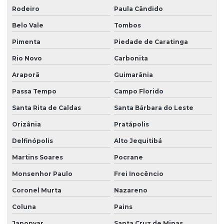
Rodeiro
Paula Cândido
Belo Vale
Tombos
Pimenta
Piedade de Caratinga
Rio Novo
Carbonita
Araporã
Guimarânia
Passa Tempo
Campo Florido
Santa Rita de Caldas
Santa Bárbara do Leste
Orizânia
Pratápolis
Delfinópolis
Alto Jequitibá
Martins Soares
Pocrane
Monsenhor Paulo
Frei Inocêncio
Coronel Murta
Nazareno
Coluna
Pains
Japonvar
Santa Cruz de Minas