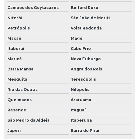
Torre de resfriamento de água usada preço
Campos dos Goytacazes
Belford Roxo
Torre de resfriamento alfaterm
Niterói
São João de Meriti
Torre de resfriamento alpina
Petrópolis
Volta Redonda
Torre resfriamento circuito fechado
Macaé
Magé
Torre de resfriamento de condensação
Itaboraí
Cabo Frio
Torre de resfriamento fechada
Maricá
Nova Friburgo
Torre de resfriamento industrial
Barra Mansa
Angra dos Reis
Mesquita
Teresópolis
Torre de resfriamento industrial preço
Rio das Ostras
Nilópolis
Torre de resfriamento para injetora
Queimados
Araruama
Torre de resfriamento korper
Resende
Itaguaí
Torre resfriamento manutenção
São Pedro da Aldeia
Itaperuna
Torre de resfriamento preço
Japeri
Barra do Piraí
Torre de resfriamento simples