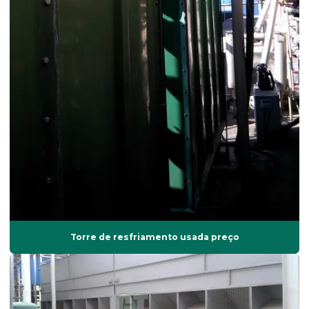
Manutenção de torre de resfriamento
Manutenção em torre de resfriamento
Manutenção em torres de resfriamento
Montagem de torres de resfriamento
Montagens de torres de resfriamento
Peças para torre de resfriamento
Peças para torre de resfriamento alpina
Plano de manutenção torre de resfriamento
Preço balanceamento dinâmico
Reforma em torre de resfriamento
Torre de resfriamento usada preço
Reformas de torres de resfriamento
Retentor de gotas
Retentor de gotículas