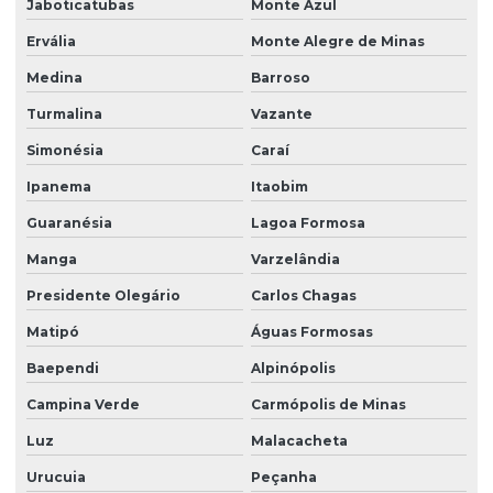
Jaboticatubas
Monte Azul
Ervália
Monte Alegre de Minas
Medina
Barroso
Turmalina
Vazante
Simonésia
Caraí
Ipanema
Itaobim
Guaranésia
Lagoa Formosa
Manga
Varzelândia
Presidente Olegário
Carlos Chagas
Matipó
Águas Formosas
Baependi
Alpinópolis
Campina Verde
Carmópolis de Minas
Luz
Malacacheta
Urucuia
Peçanha