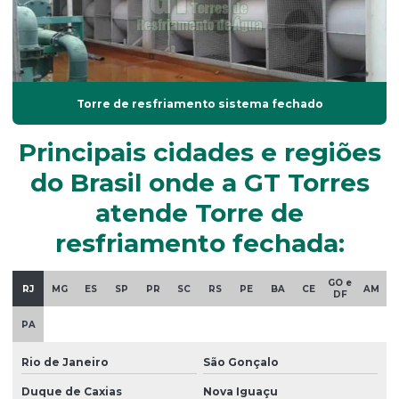
Serviço de balanceamento dinâmico
Torre de arrefecimento
Torre de arrefecimento alfaterm
Torre de resfriamento sistema fechado
Torre de arrefecimento alpina
Principais cidades e regiões
Torre de refrigeração
do Brasil onde a GT Torres
Torre de refrigeração de agua
atende Torre de
Torre de refrigeração alpina
resfriamento fechada:
Torre de resfriamento
Torre de resfriamento de água
GO e
RJ
MG
ES
SP
PR
SC
RS
PE
BA
CE
AM
DF
Torre de resfriamento de água industrial
PA
Torre de resfriamento de água preço
Rio de Janeiro
São Gonçalo
Torre de resfriamento de água usada
Duque de Caxias
Nova Iguaçu