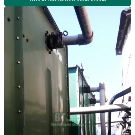
Fabricante de torre de resfriamento
Impermeabilização com borracha líquida
Impermeabilização de lajes
Impermeabilização de lajes expostas
Impermeabilização com manta asfáltica
Impermeabilização de prédios
Impermeabilização de torres
Instalação de torres de resfriamento
Limpeza de torre de resfriamento
Manutenção corretiva de torres de resfriamento
Manutenção preditiva em torres de resfriamento
Manutenção preventiva de torres de resfriamento