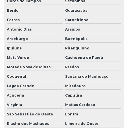
Dores de Campos
Setubinha
Berilo
Guaraciaba
Ferros
Carneirinho
Antônio Dias
Araújos
Arceburgo
Buenópolis
Ipuiúna
Piranguinho
Mata Verde
Cachoeira de Pajeú
Morada Nova de Minas
Prados
Coqueiral
Santana do Manhuaçu
Lagoa Grande
Miradouro
Açucena
Caputira
Virgínia
Matias Cardoso
São Sebastião do Oeste
Lontra
Riacho dos Machados
Limeira do Oeste