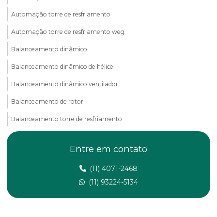
Automação torre de resfriamento
Automação torre de resfriamento weg
Balanceamento dinâmico
Balanceamento dinâmico de hélice
Balanceamento dinâmico ventilador
Balanceamento de rotor
Balanceamento torre de resfriamento
Balanceamento de ventiladores
Entre em contato
Balanceamento de ventiladores industriais
(11) 4071-2468
Bico aspersor
(11) 93224-5134
Bico aspersor de água
Bico aspersor para climatização