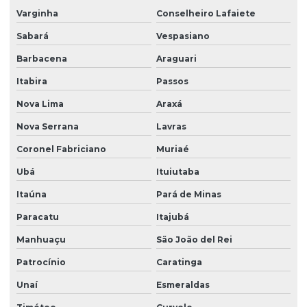
Varginha
Conselheiro Lafaiete
Sabará
Vespasiano
Barbacena
Araguari
Itabira
Passos
Nova Lima
Araxá
Nova Serrana
Lavras
Coronel Fabriciano
Muriaé
Ubá
Ituiutaba
Itaúna
Pará de Minas
Paracatu
Itajubá
Manhuaçu
São João del Rei
Patrocínio
Caratinga
Unaí
Esmeraldas