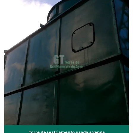
Eficiência térmica em torres
Eliminador de gotas
Eliminador de gotas demister
Eliminador de gotas torre de resfriamento
Empresa de impermeabilização de laje
Empresas de balanceamento dinâmico
Empresas de torre de resfriamento
Enchimento de contato tipo grade
Enchimento tipo grade
Enchimento torre de resfriamento
Fábrica de torre de resfriamento
Fabricante de bicos aspersores
Torre de resfriamento usada a venda