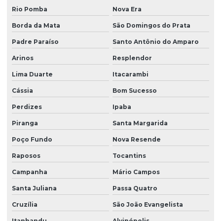
Rio Pomba
Nova Era
Borda da Mata
São Domingos do Prata
Padre Paraíso
Santo Antônio do Amparo
Arinos
Resplendor
Lima Duarte
Itacarambi
Cássia
Bom Sucesso
Perdizes
Ipaba
Piranga
Santa Margarida
Poço Fundo
Nova Resende
Raposos
Tocantins
Campanha
Mário Campos
Santa Juliana
Passa Quatro
Cruzília
São João Evangelista
Itanhandu
Alvinópolis